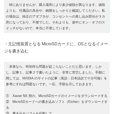
特にありませんが、購入場所により多少値段が異なります。値段
よりも、付属品の具合や、納期をしっかりと確認してください。私
の場合は、純正のアダプタが、コンセントへの差し込み部分が３カ
所になっており、不便でした。それよりも、途中にオン・オフのス
イッチがないので、本当に不便しています。
・主記憶装置となる MicroSDカードに、OSとなるイメー
ジを書き込む
本来なら、特別何も問題が起こらないことだと思います。しか
し、記事１、記事２で書いたように、非常に苦労しました。手順に
関しては、NVIDIA のサイトの記事（英語：日本語訳で十分可能）を
参考にすれば問題ないです。一応、手順を示しておきます。
① Xavier NX 用の、MicroSDカードのイメージをダウンロードする
② MicroSDカードへの書き込みソフト（Etcher）をダウンロードす
る
③ 書き込みソフトを起動して、